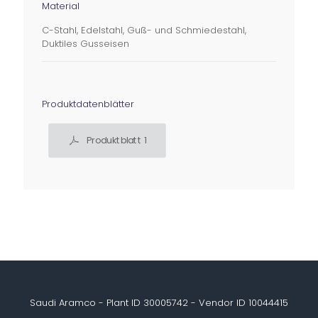
Material
C-Stahl, Edelstahl, Guß- und Schmiedestahl,
Duktiles Gusseisen
Produktdatenblätter
Produktblatt 1
Saudi Aramco - Plant ID 30005742 - Vendor ID 10044415